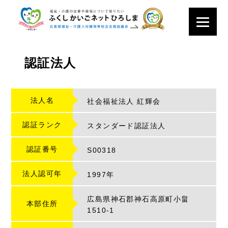
認証法人
法人名
社会福祉法人 紅輝会
認証ランク
スタンダード認証法人
認証番号
S
00318
法人認可年
1997年
広島県神石郡神石高原町小畠
本部住所
1510-1