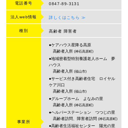
電話番号
0847-89-3131
法人web情報
詳しくはこちら ≫
種別
高齢者
障害者
●ケアハウス星降る高原
高齢者入所
(神石高原町)
●地域密着型特別養護老人ホーム 夢
ハウス
高齢者入所
(福山市)
●サービス付き高齢者住宅 ロイヤル
ケア川口
高齢者入所
(福山市)
●グループホーム よなみの里
高齢者入所
(神石高原町)
●ヘルパーステーション つつじの里
高齢者訪問、障害者訪問
(神石高原町)
事業所
●高齢者生活福祉センター 陽光の里