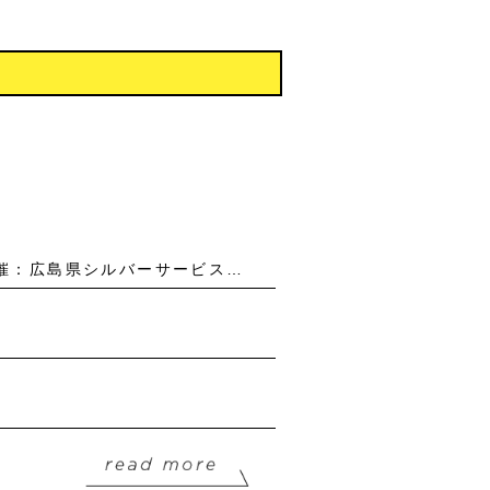
【受講料無料】介護職員基礎力向上研修会、中堅・管理職員合同研修会Ⅰ・Ⅱのご案内（主催：広島県シルバーサービス振興会）