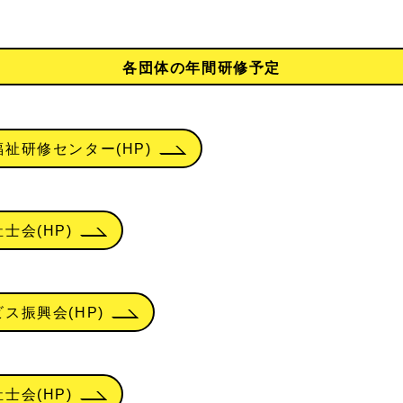
各団体の年間研修予定
祉研修センター(HP)
士会(HP)
ス振興会(HP)
士会(HP)