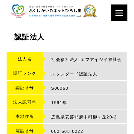
認証法人
法人名
社会福祉法人 エフアイジイ福祉会
認証ランク
スタンダード認証法人
認証番号
S
00053
法人認可年
1991年
本部住所
広島県安芸郡府中町柳ヶ丘20-2
電話番号
082-508-0222