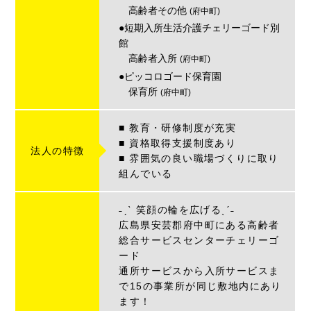
高齢者その他
(府中町)
●短期入所生活介護チェリーゴード別
館
高齢者入所
(府中町)
●ピッコロゴード保育園
保育所
(府中町)
■ 教育・研修制度が充実
■ 資格取得支援制度あり
法人の特徴
■ 雰囲気の良い職場づくりに取り
組んでいる
˗ˏˋ 笑顔の輪を広げるˎˊ˗
広島県安芸郡府中町にある高齢者
総合サービスセンターチェリーゴ
ード
通所サービスから入所サービスま
で15の事業所が同じ敷地内にあり
ます！