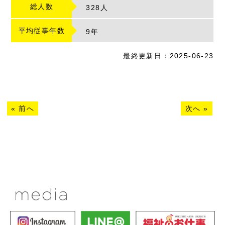
総人数
328人
平均従事年数
9
年
最終更新日：2025-06-23
«
前へ
次へ
»