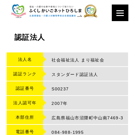
認証法人
法人名
社会福祉法人 まり福祉会
認証ランク
スタンダード認証法人
認証番号
S
00237
法人認可年
2007年
本部住所
広島県福山市沼隈町中山南7469-3
電話番号
084-988-1995