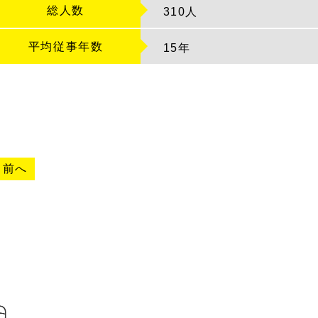
総人数
310人
平均従事年数
15
年
«
前へ