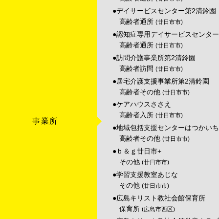
●デイサービスセンター第2清鈴園
高齢者通所
(廿日市市)
●認知症専用デイサービスセンター
高齢者通所
(廿日市市)
●訪問介護事業所第2清鈴園
高齢者訪問
(廿日市市)
●居宅介護支援事業所第2清鈴園
高齢者その他
(廿日市市)
●ケアハウスささえ
高齢者入所
(廿日市市)
事業所
●地域包括支援センターはつかい
高齢者その他
(廿日市市)
●ｂ＆ｇ廿日市+
その他
(廿日市市)
●学習支援教室あじな
その他
(廿日市市)
●広島キリスト教社会館保育所
保育所
(広島市西区)