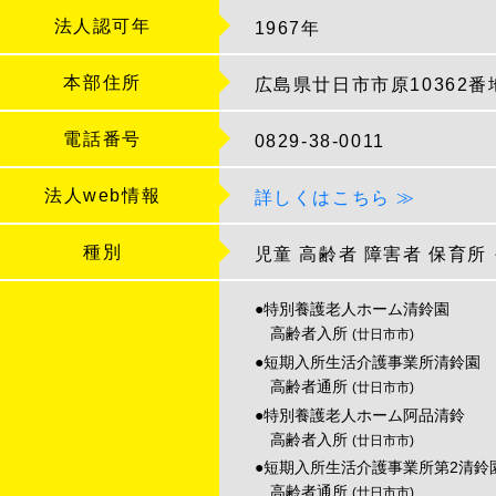
法人認可年
1967年
本部住所
広島県廿日市市原10362番
電話番号
0829-38-0011
法人web情報
詳しくはこちら ≫
種別
児童
高齢者
障害者
保育所
●特別養護老人ホーム清鈴園
高齢者入所
(廿日市市)
●短期入所生活介護事業所清鈴園
高齢者通所
(廿日市市)
●特別養護老人ホーム阿品清鈴
高齢者入所
(廿日市市)
●短期入所生活介護事業所第2清鈴
高齢者通所
(廿日市市)