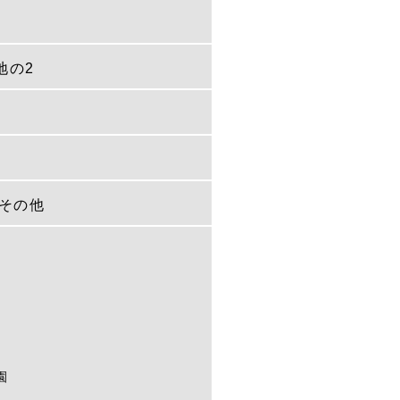
地の2
その他
園