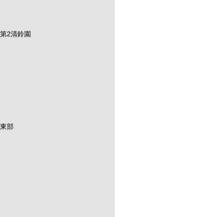
第2清鈴園
ち東部