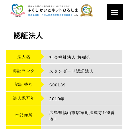
認証法人
法人名
社会福祉法人 桜樹会
認証ランク
スタンダード認証法人
認証番号
S
00139
法人認可年
2010年
広島県福山市駅家町法成寺108番
本部住所
地1