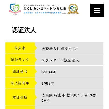
認証法人
法人名
医療法人社団 健生会
認証ランク
スタンダード認証法人
認証番号
S
00404
法人認可年
1987年
広島県 福山市 松浜町1丁目13番
本部住所
38号