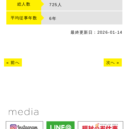
総人数
725人
平均従事年数
6
年
最終更新日：2026-01-14
«
前へ
次へ
»