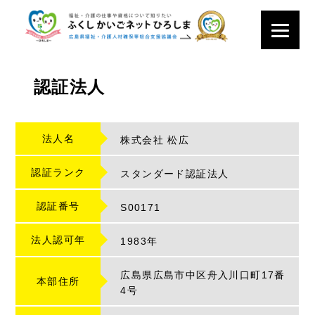
認証法人
法人名
株式会社 松広
認証ランク
スタンダード認証法人
認証番号
S
00171
法人認可年
1983年
広島県広島市中区舟入川口町17番
本部住所
4号