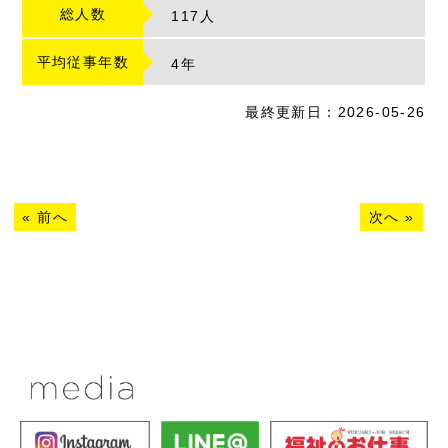
総人数
117人
平均従事年数
4
年
最終更新日：2026-05-26
«
前へ
次へ
»