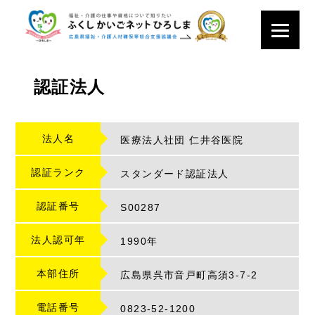
認証法人
法人名
医療法人社団 仁井谷医院
認証ランク
スタンダード認証法人
認証番号
S
00287
法人認可年
1990年
本部住所
広島県呉市音戸町高須3-7-2
電話番号
0823-52-1200