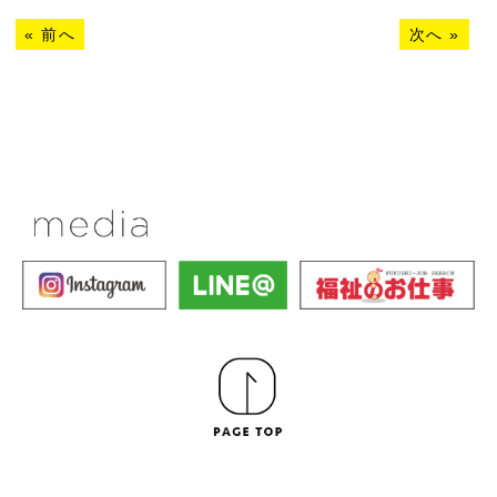
«
前へ
次へ
»