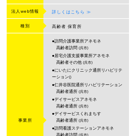
法人web情報
詳しくはこちら ≫
種別
高齢者
保育所
●訪問介護事業所アネモネ
高齢者訪問
(呉市)
●居宅介護支援事業所アネモネ
高齢者その他
(呉市)
●にいたにクリニック通所リハビリテ
ーション
()
●仁井谷医院通所リハビリテーション
高齢者通所
(呉市)
●デイサービスアネモネ
高齢者通所
(呉市)
●デイサービスくれまちす
高齢者通所
事業所
(呉市)
●訪問看護ステーションアネモネ
高齢者訪問
(呉市)