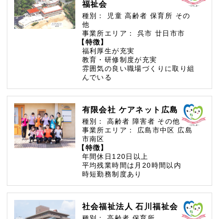
福祉会
種別：
児童
高齢者
保育所
その
他
事業所エリア：
呉市
廿日市市
【特徴】
福利厚生が充実
教育・研修制度が充実
雰囲気の良い職場づくりに取り組
んでいる
有限会社 ケアネット広島
種別：
高齢者
障害者
その他
事業所エリア：
広島市中区
広島
市南区
【特徴】
年間休日120日以上
平均残業時間は月20時間以内
時短勤務制度あり
社会福祉法人 石川福祉会
種別：
高齢者
保育所