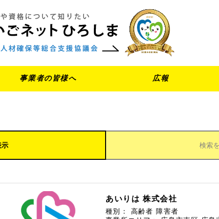
事業者の皆様へ
広報
表示
検索
あいりは 株式会社
種別：
高齢者
障害者