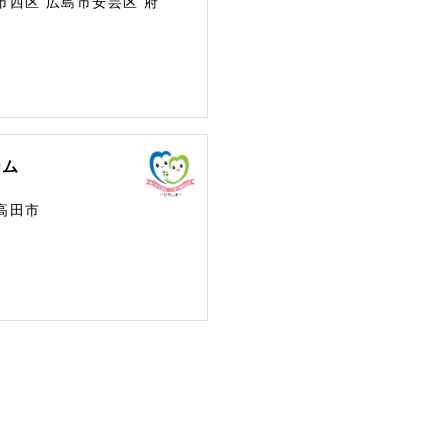
市西区
広島市安芸区
府
ーム
高田市