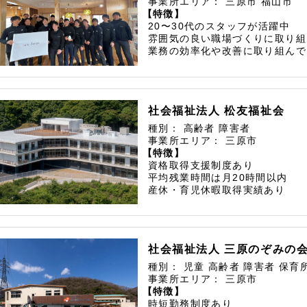
事業所エリア：
三原市
福山市
【特徴】
20〜30代のスタッフが活躍中
雰囲気の良い職場づくりに取り組
業務の効率化や改善に取り組んで
社会福祉法人 松友福祉会
種別：
高齢者
障害者
事業所エリア：
三原市
【特徴】
資格取得支援制度あり
平均残業時間は月20時間以内
産休・育児休暇取得実績あり
社会福祉法人 三原のぞみの
種別：
児童
高齢者
障害者
保育
事業所エリア：
三原市
【特徴】
時短勤務制度あり