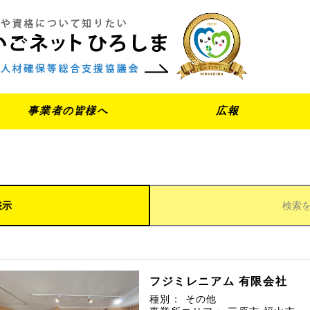
事業者の皆様へ
広報
表示
検索
フジミレニアム 有限会社
種別：
その他