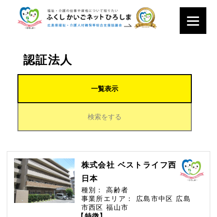
認証法人
一覧表示
検索をする
株式会社 ベストライフ西
日本
種別：
高齢者
事業所エリア：
広島市中区
広島
市西区
福山市
【特徴】