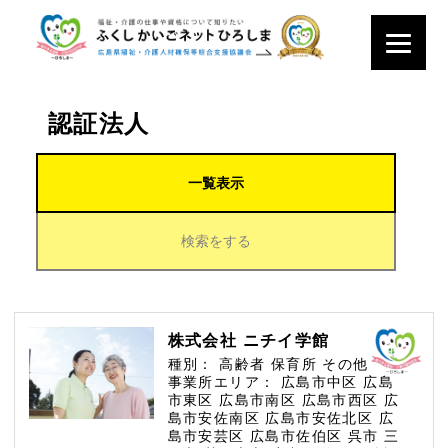
認証法人
一覧表示
検索をする
株式会社 ニチイ学館
種別：
高齢者
保育所
その他
事業所エリア：
広島市中区
広島
市東区
広島市南区
広島市西区
広
島市安佐南区
広島市安佐北区
広
島市安芸区
広島市佐伯区
呉市
三