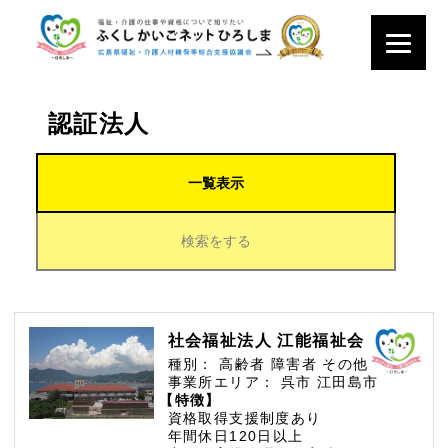
認証法人
一覧表示
検索をする
社会福祉法人 江能福祉会
種別：
高齢者
障害者
その他
事業所エリア：
呉市
江田島市
【特徴】
資格取得支援制度あり
年間休日120日以上