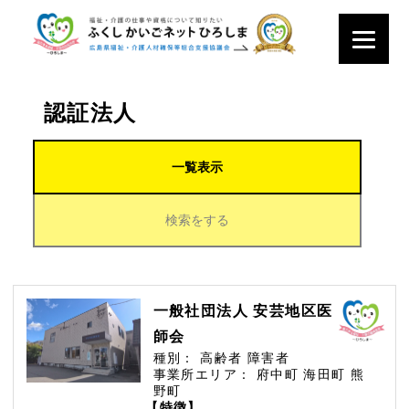
認証法人
一覧表示
検索をする
一般社団法人 安芸地区医
師会
種別：
高齢者
障害者
事業所エリア：
府中町
海田町
熊
野町
【特徴】