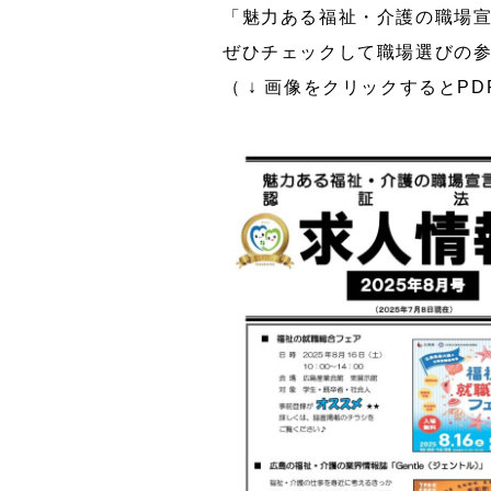
「魅力ある福祉・介護の職場
ぜひチェックして職場選びの
（ ↓ 画像をクリックするとP