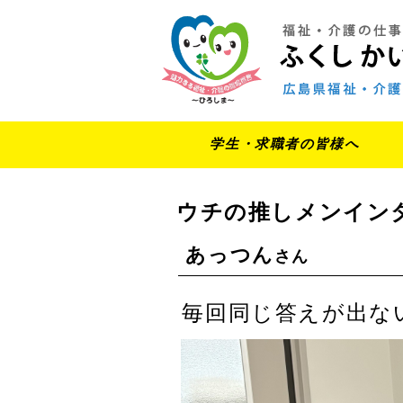
学生・求職者の皆様へ
ウチの推しメンイン
あっつん
さん
毎回同じ答えが出な