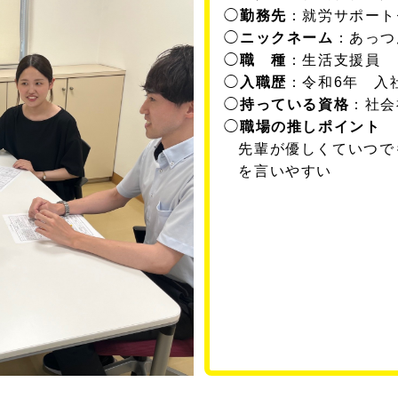
◯
勤務先
：
就労サポート
◯
ニックネーム
：
あっつ
◯
職 種
：
生活支援員
◯
入職歴
：
令和6年 入
◯
持っている資格
：
社会
◯
職場の推しポイント
先輩が優しくていつで
を言いやすい