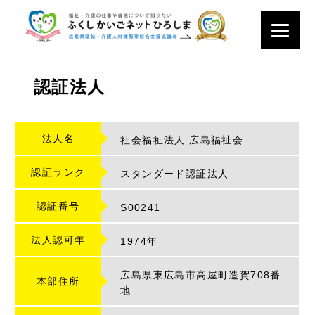
認証法人
法人名
社会福祉法人 広島福祉会
認証ランク
スタンダード認証法人
認証番号
S
00241
法人認可年
1974年
広島県東広島市高屋町造賀708番
本部住所
地