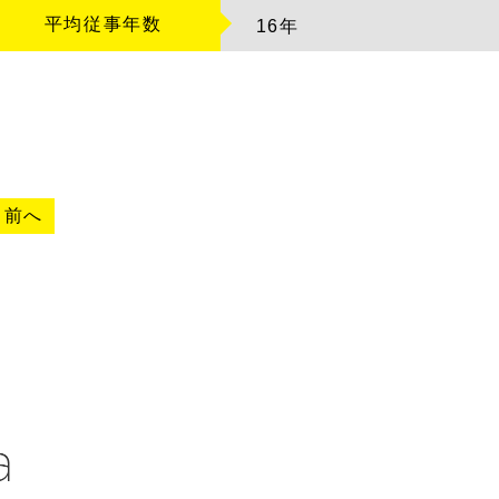
平均従事年数
16
年
«
前へ