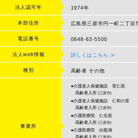
法人認可年
1974年
本部住所
広島県三原市円一町二丁目5
電話番号
0848-63-5500
法人web情報
詳しくはこちら ≫
種別
高齢者
その他
●介護老人保健施設 里仁苑
高齢者入所
(三原市)
●介護老人保健施設 仁和の里
高齢者入所
(三原市)
●介護医療院 仁生苑
高齢者入所
(三原市)
事業所
●介護医療院 白龍湖
高齢者入所
(三原市)