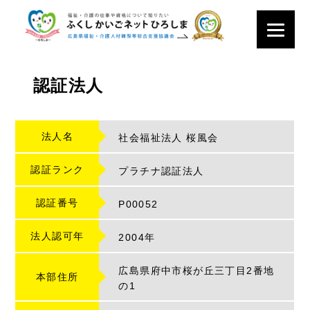
認証法人
法人名
社会福祉法人 桜風会
認証ランク
プラチナ認証法人
認証番号
P
00052
法人認可年
2004年
広島県府中市桜が丘三丁目2番地
本部住所
の1