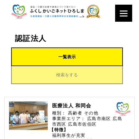
認証法人
一覧表示
検索をする
医療法人 和同会
種別：
高齢者
その他
事業所エリア：
広島市南区
広島
市西区
広島市佐伯区
【特徴】
福利厚生が充実