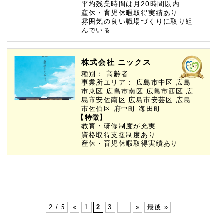
平均残業時間は月20時間以内
産休・育児休暇取得実績あり
雰囲気の良い職場づくりに取り組
んでいる
株式会社 ニックス
種別：
高齢者
事業所エリア：
広島市中区
広島
市東区
広島市南区
広島市西区
広
島市安佐南区
広島市安芸区
広島
市佐伯区
府中町
海田町
【特徴】
教育・研修制度が充実
資格取得支援制度あり
産休・育児休暇取得実績あり
2 / 5
«
1
2
3
...
»
最後 »