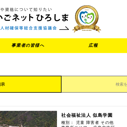
事業者の皆様へ
広報
表示
検索
社会福祉法人 似島学園
種別：
児童
障害者
その他