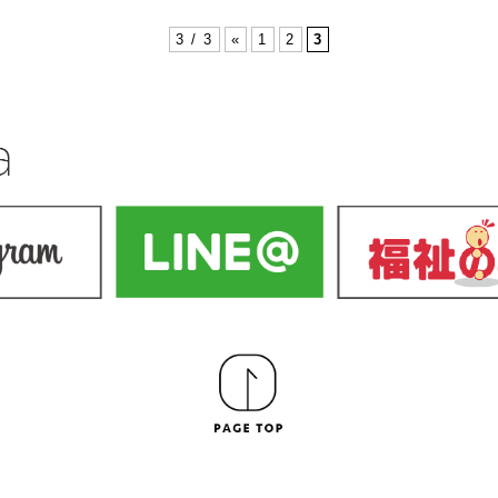
3 / 3
«
1
2
3