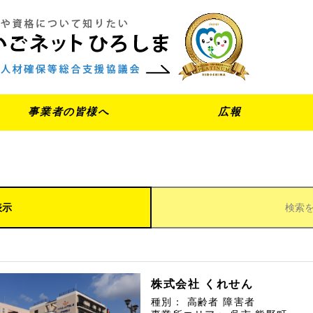
事業者の皆様へ
広報
表示
検索
株式会社 くれせん
種別：
高齢者
障害者