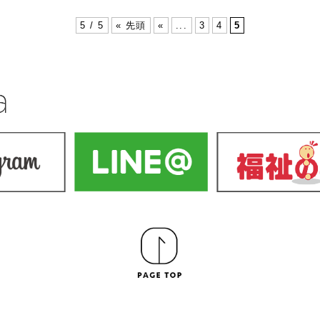
5 / 5
« 先頭
«
...
3
4
5