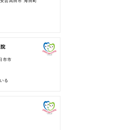
安芸高田市
海田町
医院
日市市
いる