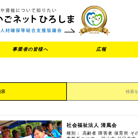
事業者の皆様へ
広報
表示
検索
社会福祉法人 清風会
種別：
高齢者
障害者
保育所
そ