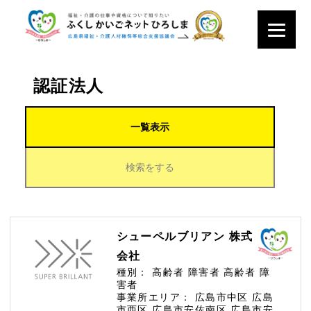
認証法人
一覧表示
検索をする
シューペルブリアン 株式
会社
種別：
高齢者
障害者
高齢者
障
害者
事業所エリア：
広島市中区
広島
市西区
広島市安佐南区
広島市安