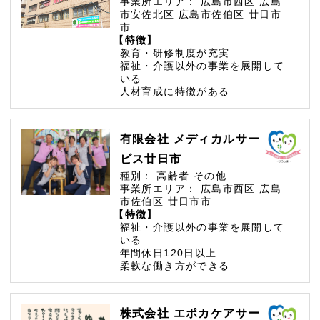
事業所エリア：
広島市西区
広島
市安佐北区
広島市佐伯区
廿日市
市
【特徴】
教育・研修制度が充実
福祉・介護以外の事業を展開して
いる
人材育成に特徴がある
有限会社 メディカルサー
ビス廿日市
種別：
高齢者
その他
事業所エリア：
広島市西区
広島
市佐伯区
廿日市市
【特徴】
福祉・介護以外の事業を展開して
いる
年間休日120日以上
柔軟な働き方ができる
株式会社 エポカケアサー