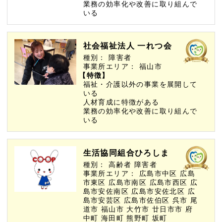
業務の効率化や改善に取り組んで
いる
社会福祉法人 一れつ会
種別：
障害者
事業所エリア：
福山市
【特徴】
福祉・介護以外の事業を展開して
いる
人材育成に特徴がある
業務の効率化や改善に取り組んで
いる
生活協同組合ひろしま
種別：
高齢者
障害者
事業所エリア：
広島市中区
広島
市東区
広島市南区
広島市西区
広
島市安佐南区
広島市安佐北区
広
島市安芸区
広島市佐伯区
呉市
尾
道市
福山市
大竹市
廿日市市
府
中町
海田町
熊野町
坂町