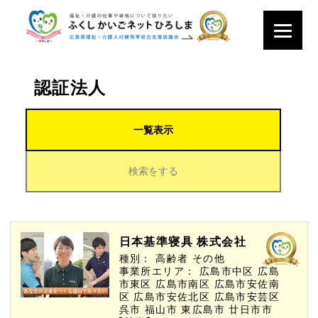
認証法人
一覧表示
検索をする
日本基準寝具 株式会社
種別：
高齢者
その他
事業所エリア：
広島市中区
広島
市東区
広島市南区
広島市安佐南
区
広島市安佐北区
広島市安芸区
呉市
福山市
東広島市
廿日市市