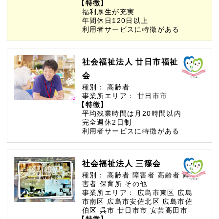
【特徴】
福利厚生が充実
年間休日120日以上
利用者サービスに特徴がある
社会福祉法人 廿日市福祉
会
種別：
高齢者
事業所エリア：
廿日市市
【特徴】
平均残業時間は月20時間以内
完全週休2日制
利用者サービスに特徴がある
社会福祉法人 三篠会
種別：
高齢者
障害者
高齢者
障
害者
保育所
その他
事業所エリア：
広島市東区
広島
市南区
広島市安佐北区
広島市佐
伯区
呉市
廿日市市
安芸高田市
【特徴】