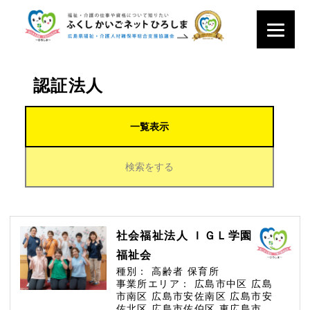
認証法人
一覧表示
検索をする
社会福祉法人 ＩＧＬ学園
福祉会
種別：
高齢者
保育所
事業所エリア：
広島市中区
広島
市南区
広島市安佐南区
広島市安
佐北区
広島市佐伯区
東広島市