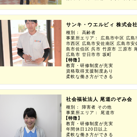
サンキ・ウエルビィ 株式会
種別：
高齢者
事業所エリア：
広島市中区
広島
市西区
広島市安佐南区
広島市安
島市佐伯区
呉市
竹原市
三原市
広島市
廿日市市
坂町
【特徴】
教育・研修制度が充実
資格取得支援制度あり
柔軟な働き方ができる
社会福祉法人 尾道のぞみ会
種別：
障害者
その他
事業所エリア：
尾道市
【特徴】
教育・研修制度が充実
年間休日120日以上
柔軟な働き方ができる