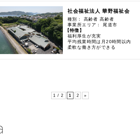
社会福祉法人 華野福祉会
種別：
高齢者
高齢者
事業所エリア：
尾道市
【特徴】
福利厚生が充実
平均残業時間は月20時間以内
柔軟な働き方ができる
1 / 2
1
2
»