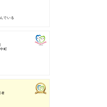
んでいる
者
中町
害者