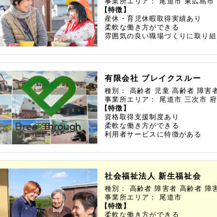
事業所エリア：
尾道市
東広島市
【特徴】
産休・育児休暇取得実績あり
柔軟な働き方ができる
雰囲気の良い職場づくりに取り組
有限会社 ブレイクスルー
種別：
高齢者
児童
高齢者
障害
事業所エリア：
尾道市
三次市
府
【特徴】
資格取得支援制度あり
柔軟な働き方ができる
利用者サービスに特徴がある
社会福祉法人 新生福祉会
種別：
高齢者
障害者
高齢者
障
事業所エリア：
尾道市
【特徴】
柔軟な働き方ができる