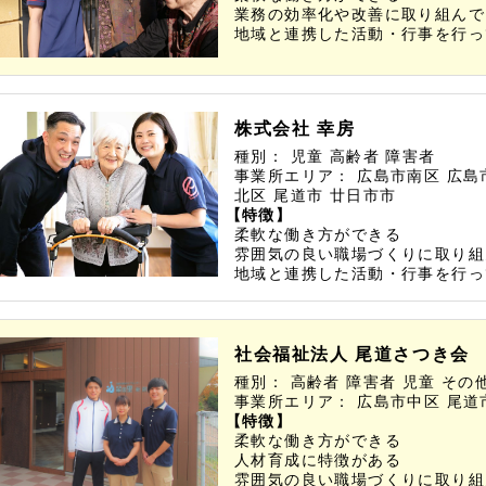
業務の効率化や改善に取り組んで
地域と連携した活動・行事を行っ
株式会社 幸房
種別：
児童
高齢者
障害者
事業所エリア：
広島市南区
広島
北区
尾道市
廿日市市
【特徴】
柔軟な働き方ができる
雰囲気の良い職場づくりに取り組
地域と連携した活動・行事を行っ
社会福祉法人 尾道さつき会
種別：
高齢者
障害者
児童
その
事業所エリア：
広島市中区
尾道
【特徴】
柔軟な働き方ができる
人材育成に特徴がある
雰囲気の良い職場づくりに取り組