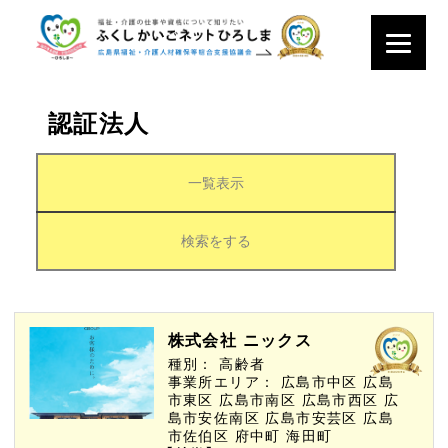
認証法人
一覧表示
検索をする
株式会社 ニックス
種別：
高齢者
事業所エリア：
広島市中区
広島
市東区
広島市南区
広島市西区
広
島市安佐南区
広島市安芸区
広島
市佐伯区
府中町
海田町