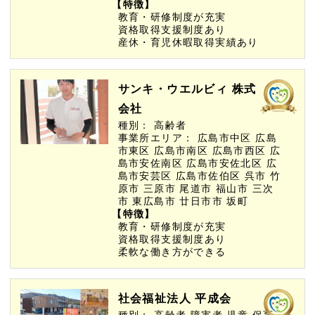
【特徴】
教育・研修制度が充実
資格取得支援制度あり
産休・育児休暇取得実績あり
サンキ・ウエルビィ 株式
会社
種別：
高齢者
事業所エリア：
広島市中区
広島
市東区
広島市南区
広島市西区
広
島市安佐南区
広島市安佐北区
広
島市安芸区
広島市佐伯区
呉市
竹
原市
三原市
尾道市
福山市
三次
市
東広島市
廿日市市
坂町
【特徴】
教育・研修制度が充実
資格取得支援制度あり
柔軟な働き方ができる
社会福祉法人 平成会
種別：
高齢者
障害者
児童
保育