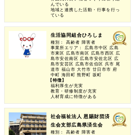
んでいる
地域と連携した活動・行事を行っ
ている
生活協同組合ひろしま
種別：
高齢者
障害者
事業所エリア：
広島市中区
広島
市東区
広島市南区
広島市西区
広
島市安佐南区
広島市安佐北区
広
島市安芸区
広島市佐伯区
呉市
尾
道市
福山市
大竹市
廿日市市
府
中町
海田町
熊野町
坂町
【特徴】
福利厚生が充実
教育・研修制度が充実
人材育成に特徴がある
社会福祉法人 恩賜財団済
生会支部広島県済生会
種別：
高齢者
障害者