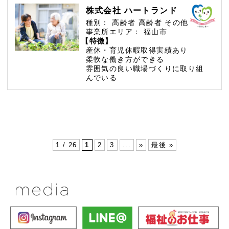
株式会社 ハートランド
種別：
高齢者
高齢者
その他
事業所エリア：
福山市
【特徴】
産休・育児休暇取得実績あり
柔軟な働き方ができる
雰囲気の良い職場づくりに取り組
んでいる
1 / 26
1
2
3
...
»
最後 »