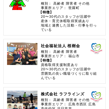
種別：
高齢者
障害者
その他
事業所エリア：
世羅町
【特徴】
20〜30代のスタッフが活躍中
産休・育児休暇取得実績あり
地域と連携した活動・行事を行っ
ている
社会福祉法人 桜樹会
種別：
高齢者
障害者
事業所エリア：
福山市
【特徴】
資格取得支援制度あり
20〜30代のスタッフが活躍中
雰囲気の良い職場づくりに取り組
んでいる
株式会社 ラフラインズ
種別：
高齢者
障害者
その他
事業所エリア：
広島市西区
広島
市佐伯区
廿日市市