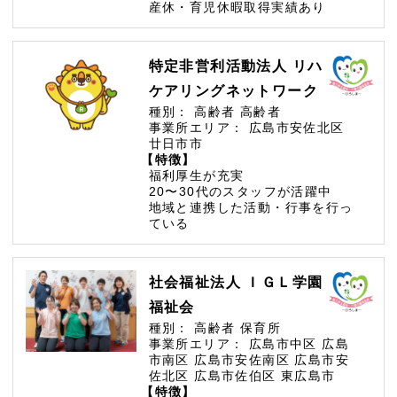
産休・育児休暇取得実績あり
特定非営利活動法人 リハ
ケアリングネットワーク
種別：
高齢者
高齢者
事業所エリア：
広島市安佐北区
廿日市市
【特徴】
福利厚生が充実
20〜30代のスタッフが活躍中
地域と連携した活動・行事を行っ
ている
社会福祉法人 ＩＧＬ学園
福祉会
種別：
高齢者
保育所
事業所エリア：
広島市中区
広島
市南区
広島市安佐南区
広島市安
佐北区
広島市佐伯区
東広島市
【特徴】