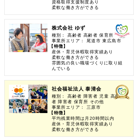
資格取得支援制度あり
柔軟な働き方ができる
株式会社 ゆず
種別：
高齢者
高齢者
保育所
事業所エリア：
尾道市
東広島市
【特徴】
産休・育児休暇取得実績あり
柔軟な働き方ができる
雰囲気の良い職場づくりに取り組
んでいる
社会福祉法人 泰清会
種別：
高齢者
障害者
児童
高齢
者
障害者
保育所
その他
事業所エリア：
三原市
【特徴】
平均残業時間は月20時間以内
産休・育児休暇取得実績あり
柔軟な働き方ができる