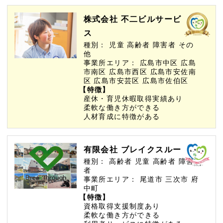
株式会社 不二ビルサービ
ス
種別：
児童
高齢者
障害者
その
他
事業所エリア：
広島市中区
広島
市南区
広島市西区
広島市安佐南
区
広島市安芸区
広島市佐伯区
【特徴】
産休・育児休暇取得実績あり
柔軟な働き方ができる
人材育成に特徴がある
有限会社 ブレイクスルー
種別：
高齢者
児童
高齢者
障害
者
事業所エリア：
尾道市
三次市
府
中町
【特徴】
資格取得支援制度あり
柔軟な働き方ができる