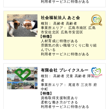
利用者サービスに特徴がある
社会福祉法人 あと会
種別：
高齢者
高齢者
事業所エリア：
広島市南区
広島
市安佐北区
広島市安芸区
【特徴】
人材育成に特徴がある
雰囲気の良い職場づくりに取り組
んでいる
利用者サービスに特徴がある
有限会社 ブレイクスルー
種別：
高齢者
児童
高齢者
障害
者
事業所エリア：
尾道市
三次市
府
中町
【特徴】
資格取得支援制度あり
柔軟な働き方ができる
利用者サービスに特徴がある