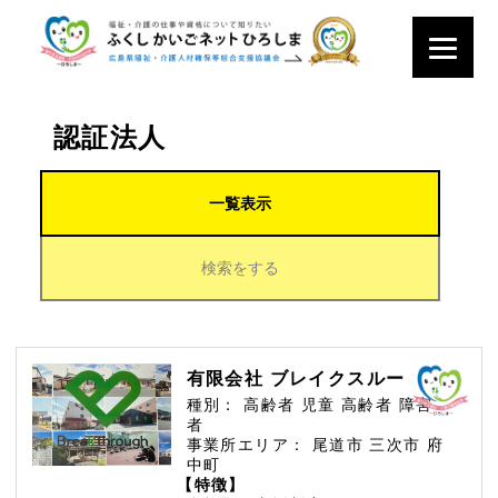
認証法人
一覧表示
検索をする
有限会社 ブレイクスルー
種別：
高齢者
児童
高齢者
障害
者
事業所エリア：
尾道市
三次市
府
中町
【特徴】