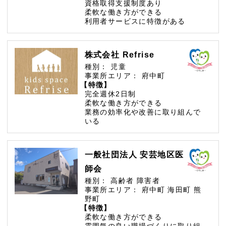
資格取得支援制度あり
柔軟な働き方ができる
利用者サービスに特徴がある
株式会社 Refrise
種別：
児童
事業所エリア：
府中町
【特徴】
完全週休2日制
柔軟な働き方ができる
業務の効率化や改善に取り組んで
いる
一般社団法人 安芸地区医
師会
種別：
高齢者
障害者
事業所エリア：
府中町
海田町
熊
野町
【特徴】
柔軟な働き方ができる
雰囲気の良い職場づくりに取り組