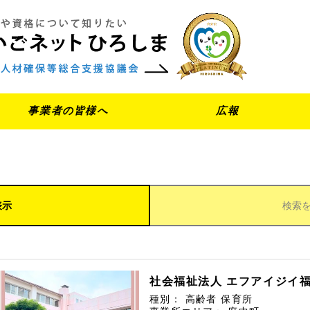
事業者の皆様へ
広報
表示
検索
社会福祉法人 エフアイジイ
種別：
高齢者
保育所