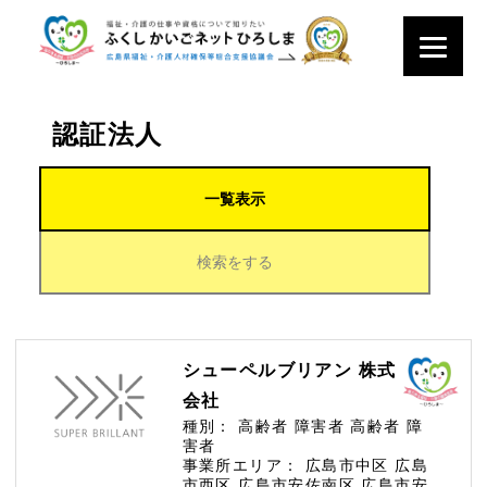
認証法人
一覧表示
検索をする
シューペルブリアン 株式
会社
種別：
高齢者
障害者
高齢者
障
害者
事業所エリア：
広島市中区
広島
市西区
広島市安佐南区
広島市安