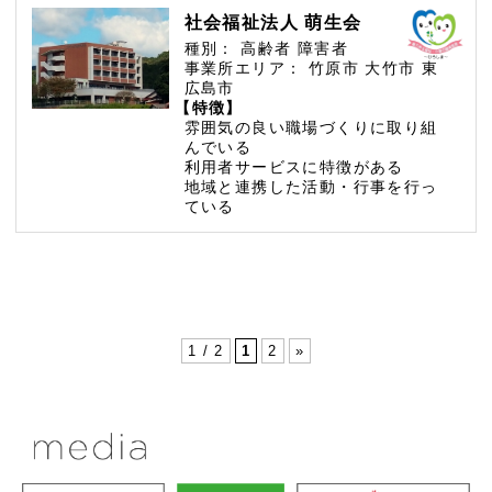
社会福祉法人 萌生会
種別：
高齢者
障害者
事業所エリア：
竹原市
大竹市
東
広島市
【特徴】
雰囲気の良い職場づくりに取り組
んでいる
利用者サービスに特徴がある
地域と連携した活動・行事を行っ
ている
1 / 2
1
2
»