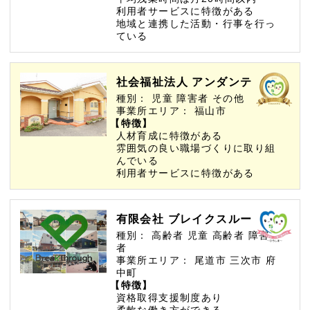
利用者サービスに特徴がある
地域と連携した活動・行事を行っ
ている
社会福祉法人 アンダンテ
種別：
児童
障害者
その他
事業所エリア：
福山市
【特徴】
人材育成に特徴がある
雰囲気の良い職場づくりに取り組
んでいる
利用者サービスに特徴がある
有限会社 ブレイクスルー
種別：
高齢者
児童
高齢者
障害
者
事業所エリア：
尾道市
三次市
府
中町
【特徴】
資格取得支援制度あり
柔軟な働き方ができる