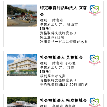
特定非営利活動法人 玄森
会
種別：
障害者
事業所エリア：
福山市
【特徴】
資格取得支援制度あり
完全週休2日制
利用者サービスに特徴がある
社会福祉法人 呉福祉会
種別：
障害者
その他
事業所エリア：
呉市
【特徴】
福利厚生が充実
資格取得支援制度あり
平均残業時間は月20時間以内
社会福祉法人 松友福祉会
種別：
高齢者
障害者