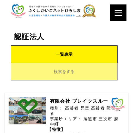
認証法人
一覧表示
検索をする
有限会社 ブレイクスルー
種別：
高齢者
児童
高齢者
障害
者
事業所エリア：
尾道市
三次市
府
中町
【特徴】