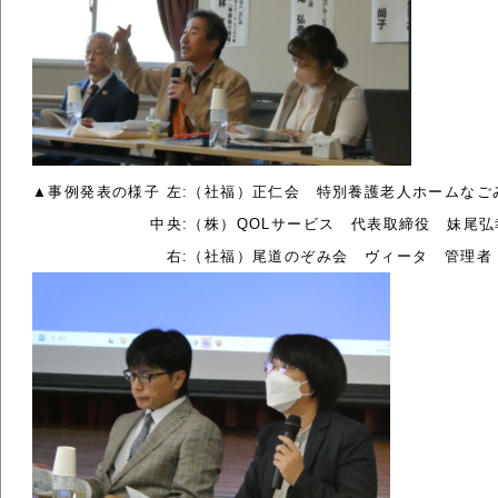
▲事例発表の様子 左:（社福）正仁会　特別養護老人ホームなご
　　　　　　 　中央:（株）QOLサービス　代表取締役　妹尾弘
　　　　　　　 　右:（社福）尾道のぞみ会　
ヴィータ　
管理者